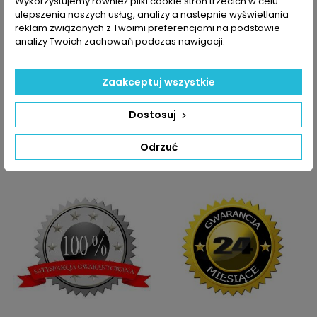
Wykorzystujemy również pliki cookie stron trzecich w celu
5004S
ulepszenia naszych usług, analizy a nastepnie wyświetlania
724639-
reklam związanych z Twoimi preferencjami na podstawie
5006S
analizy Twoich zachowań podczas nawigacji.
769328-
0001
769328-1
Zaakceptuj wszystkie
769328-
5001S
Dostosuj
Dane zawarte w tabeli mogą odbiegać od rzeczywistości.
Dokładamy wszelkich starań aby jednak tak nie było.
Odrzuć
Najlepszym kryterium doboru części jest sprawdzenie
numerów producenta na uszkodzonej części.