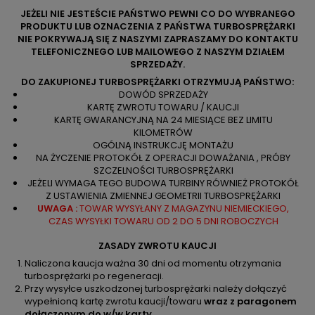
JEŻELI NIE JESTEŚCIE PAŃSTWO PEWNI CO DO WYBRANEGO
PRODUKTU LUB OZNACZENIA Z PAŃSTWA TURBOSPRĘŻARKI
NIE POKRYWAJĄ SIĘ Z NASZYMI ZAPRASZAMY DO KONTAKTU
TELEFONICZNEGO LUB MAILOWEGO Z NASZYM DZIAŁEM
SPRZEDAŻY.
DO ZAKUPIONEJ TURBOSPRĘŻARKI OTRZYMUJĄ PAŃSTWO:
DOWÓD SPRZEDAŻY
KARTĘ ZWROTU TOWARU / KAUCJI
KARTĘ GWARANCYJNĄ NA 24 MIESIĄCE BEZ LIMITU
KILOMETRÓW
OGÓLNĄ INSTRUKCJĘ MONTAŻU
NA ŻYCZENIE PROTOKÓŁ Z OPERACJI DOWAŻANIA , PRÓBY
SZCZELNOŚCI TURBOSPRĘŻARKI
JEŻELI WYMAGA TEGO BUDOWA TURBINY RÓWNIEŻ PROTOKÓŁ
Z USTAWIENIA ZMIENNEJ GEOMETRII TURBOSPRĘŻARKI
UWAGA :
TOWAR WYSYŁANY Z MAGAZYNU NIEMIECKIEGO,
CZAS WYSYŁKI TOWARU OD 2 DO 5 DNI ROBOCZYCH
ZASADY ZWROTU KAUCJI
Naliczona kaucja ważna 30 dni od momentu otrzymania
turbosprężarki po regeneracji.
Przy wysyłce uszkodzonej turbosprężarki należy dołączyć
wypełnioną kartę zwrotu kaucji/towaru
wraz z paragonem
dołączonym do w/w karty
.