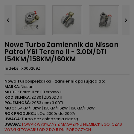


Nowe Turbo Zamiennik do Nissan
Patrol Y61 Terano II - 3.0Di/DTi
154KM/158KM/160KM
Indeks
TX000269Z
Nowa Turbosprężarka - zamiennik pasująca do:
MARKA:
Nissan
MODEL:
Patrol II Y61 | Terrano II
KOD SILNIKA:
ZD30 | ZD30DDTI
POJEMNOŚĆ:
2953 ccm 3.0DTi
MOC:
154KM/113kW | 158KM/116kW | 160KM/118kW
ROK PRODUKCJI:
Od 2000r do 2007r
UWAGA:
Turbo bez chłodzenia cieczą
UWAGA:
TOWAR WYSYŁANY Z MAGAZYNU NIEMIECKIEGO, CZAS
WYSYŁKI TOWARU OD 2 DO 5 DNI ROBOCZYCH