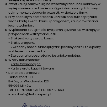
Zwrot kaucji odbywa się na wskazany rachunek bankowy w
wyżej wymienionej karcie w ciągu 7 dni roboczych liczonych
od momentu odebrania przesyłki w siedzibie firmy.
Przy osobistym dostarczeniu uszkodzonej turbosprężarki
wraz z kartą zwrotu kaucji i paragonem, kaucja zwracana
jest natychmiast.
Wypłacenie kaucji może być pomniejszone lub w skrajnych
przypadkach wstrzymane jeśli:
- Brak jest karty zwrotu kaucji.
- Brak paragonu.
- Zwracany model turbosprężarki jest inny aniżeli zakupiony
w sklepie turboexpert.pl
- Zwracana turbosprężarka jest niekompletna.
Wzory dokumentów:
-
Karta Gwarancyjna
-
Karta zwrotu kaucji / towaru
Dane teleadresowe:
TurboExpert S.C
Byków, ul. Wrocławska 123
55-095 Mirków
Tel. +48 717 358 575 | +48 667 121 663
e-mail. info@turboexpert.pl