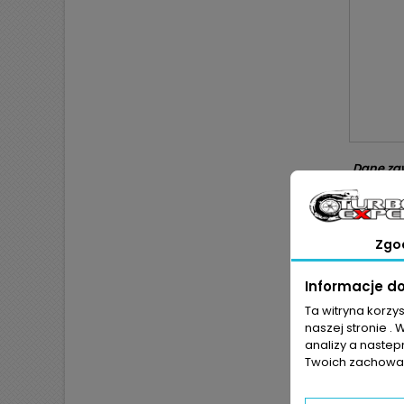
Dane zaw
kryteriu
Oferowan
Zgo
współpr
wcześni
dymienia
Informacje d
na dłużs
Ta witryna korzy
W silnik
naszej stronie . 
analizy a nastep
zużyc
Twoich zachowań
niesz
nagro
uszkod