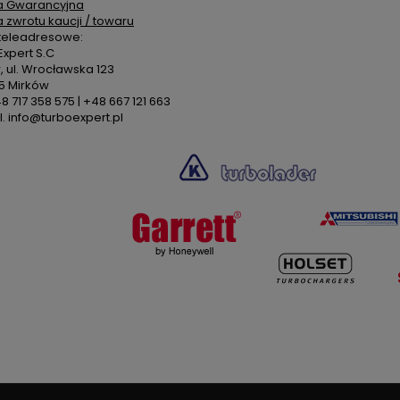
a Gwarancyjna
a zwrotu kaucji / towaru
teleadresowe:
xpert S.C
 ul. Wrocławska 123
5 Mirków
48 717 358 575 | +48 667 121 663
. info@turboexpert.pl