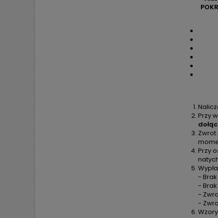
POKR
Nalic
Przy w
dołąc
Zwrot
moment
Przy o
natyc
Wypła
- Brak
- Bra
- Zwra
- Zwr
Wzory