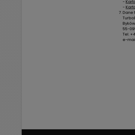
-
Kart
-
Kart
Dane 
TurboE
Byków,
55-09
Tel. +
e-mail