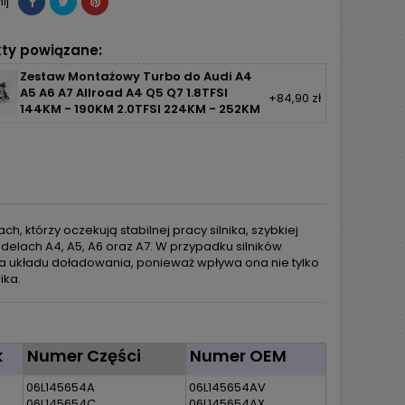
ij
ty powiązane:
Zestaw Montażowy Turbo do Audi A4
A5 A6 A7 Allroad A4 Q5 Q7 1.8TFSI
+84,90 zł
144KM - 190KM 2.0TFSI 224KM - 252KM
, którzy oczekują stabilnej pracy silnika, szybkiej
lach A4, A5, A6 oraz A7. W przypadku silników
a układu doładowania, ponieważ wpływa ona nie tylko
ika.
k
Numer Części
Numer OEM
06L145654A
06L145654AV
06L145654C
06L145654AX