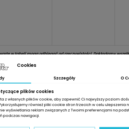
arte w tabeli mogą odbiegać od rzeczywistości. Dokładamy wszelki
m doboru części jest sprawdzenie numerów producenta na uszkodzo
Cookies
y element to rozwiązanie dla osób, które szukają części przywrac
dy
Szczegóły
O C
acę z nowoczesnym układem sterowania silnikiem.
Regenerowana t
ejszym sprawdzeniu układu olejowego i dolotowego pozwala ogran
 czy przechodzenia jednostki w tryb awaryjny. To szczególnie istot
otyczące plików cookies
zych trasach, gdzie turbo pracuje pod zmiennym obciążeniem.
sta z własnych plików cookie, aby zapewnić Ci najwyższy poziom do
ach 1.8 TFSI najczęściej spotykane usterki turbosprężarki i elementów
Wykorzystujemy również pliki cookie stron trzecich w celu ulepszenia 
nie wyświetlania reklam związanych z Twoimi preferencjami na pods
ie łożyskowania spowodowane zanieczyszczonym lub przegrzanym 
 podczas nawigacji.
czelności w układzie dolotowym, które powodują spadek ciśnienia d
madzenie osadów ograniczających prawidłową pracę zmiennej geom
zenia wirnika wynikające z obecności ciał obcych w dolocie,