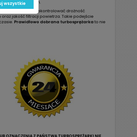
orem lub aktuátorem.
j wszystkie
warto przy wymianie skontrolować drożność
az jakość filtracji powietrza. Takie podejście
czasie.
Prawidłowo dobrana turbosprężarka
to nie
LUB OZNACZENIA Z PAŃSTWA TURBOSPRĘŻARKI NIE