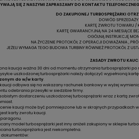
YWAJĄ SIĘ Z NASZYMI ZAPRASZAMY DO KONTAKTU TELEFONICZNEG
DO ZAKUPIONEJ TURBOSPRĘŻARKI OTR
DOWÓD SPRZEDAŻY
KARTĘ ZWROTU TOWARU / 
KARTĘ GWARANCYJNĄ NA 24 MIESIĄCE BE
OGÓLNĄ INSTRUKCJĘ MO
NA ŻYCZENIE PROTOKÓŁ Z OPERACJI DOWAŻANIA , PR
JEŻELI WYMAGA TEGO BUDOWA TURBINY RÓWNIEŻ PROTOKÓŁ Z USTA
ZASADY ZWROTU KAUC
zona kaucja ważna 30 dni od momentu otrzymania turbosprężarki po 
ysyłce uszkodzonej turbosprężarki należy dołączyć wypełnioną kartę
zonym do w/w karty
.
 kaucji odbywa się na wskazany rachunek bankowy w wyżej wymienion
u odebrania przesyłki w siedzibie firmy.
sobistym dostarczeniu uszkodzonej turbosprężarki wraz z kartą zwro
hmiast.
cenie kaucji może być pomniejszone lub w skrajnych przypadkach ws
 jest karty zwrotu kaucji.
k paragonu.
cany model turbosprężarki jest inny aniżeli zakupiony w sklepie turbo
acana turbosprężarka jest niekompletna.
 dokumentów: