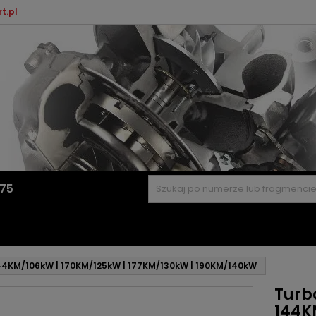
t.pl
575
 144KM/106kW | 170KM/125kW | 177KM/130kW | 190KM/140kW
Turbo
144K