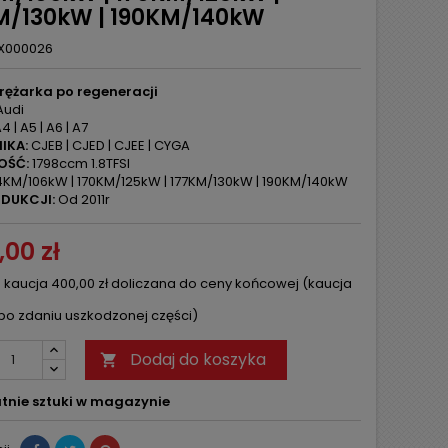
M/130kW | 190KM/140kW
X000026
rężarka po regeneracji
udi
4 | A5 | A6 | A7
IKA:
CJEB | CJED | CJEE | CYGA
OŚĆ:
1798ccm 1.8TFSI
KM/106kW | 170KM/125kW | 177KM/130kW | 190KM/140kW
DUKCJI:
Od 2011r
,00 zł
 kaucja 400,00 zł doliczana do ceny końcowej (kaucja
po zdaniu uszkodzonej części)
Dodaj do koszyka

tnie sztuki w magazynie