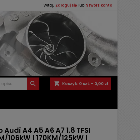
Witaj,
Zaloguj się
lub
Stwórz konto

shopping_cart
Koszyk:
0
szt. - 0,00 zł
 Audi A4 A5 A6 A7 1.8 TFSI
M/106kW | 170KM/125kW |