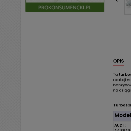

OPIS
Ta
turbo
reakcji 
benzynow
na osiągi
Turbospr
Mode
AUDI :
A4 B8 1.8