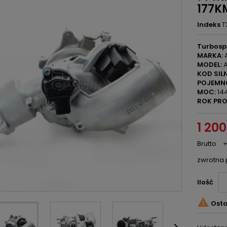
177K
Indeks
T
Turbosp
MARKA:
A
MODEL:
A
KOD SILN
POJEMN
MOC:
144
ROK PRO
1 200
Brutto
+
zwrotna 
Ilość

Osta