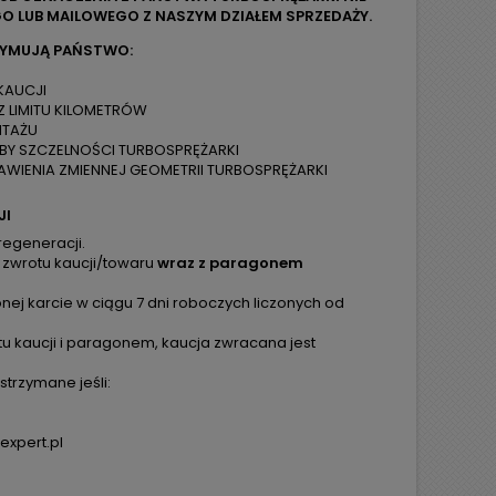
O LUB MAILOWEGO Z NASZYM DZIAŁEM SPRZEDAŻY.
ZYMUJĄ PAŃSTWO:
KAUCJI
Z LIMITU KILOMETRÓW
NTAŻU
ÓBY SZCZELNOŚCI TURBOSPRĘŻARKI
WIENIA ZMIENNEJ GEOMETRII TURBOSPRĘŻARKI
JI
regeneracji.
 zwrotu kaucji/towaru
wraz z paragonem
ej karcie w ciągu 7 dni roboczych liczonych od
tu kaucji i paragonem, kaucja zwracana jest
trzymane jeśli:
expert.pl