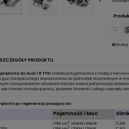

Udostępn
Produk
Drukuj

SZCZEGÓŁY PRODUKTU
sprężarka do Audi 1.8 TFSI
została przygotowana z myślą o kierowcach
na gaz i bezpiecznego dopasowania do jednostek stosowanych w mode
ych z bezpośrednim wtryskiem bardzo ważna jest precyzja działani
, ale również na kulturę pracy, spalanie i trwałość całego osprzętu siln
ężarka po regeneracji pasująca do:
l
Pojemność i Moc
Silni
3
1798 cm
, 144KM | 106kW
CJEB
3
 TFSI
1798 cm
, 170KM | 125kW
CJED