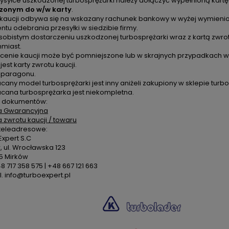
ysyłce uszkodzonej turbosprężarki należy dołączyć wypełnioną kartę
zonym do w/w karty
.
 kaucji odbywa się na wskazany rachunek bankowy w wyżej wymienion
u odebrania przesyłki w siedzibie firmy.
sobistym dostarczeniu uszkodzonej turbosprężarki wraz z kartą zwro
hmiast.
cenie kaucji może być pomniejszone lub w skrajnych przypadkach ws
 jest karty zwrotu kaucji.
k paragonu.
cany model turbosprężarki jest inny aniżeli zakupiony w sklepie turbo
acana turbosprężarka jest niekompletna.
 dokumentów:
a Gwarancyjna
a zwrotu kaucji / towaru
teleadresowe:
xpert S.C
 ul. Wrocławska 123
5 Mirków
48 717 358 575 | +48 667 121 663
. info@turboexpert.pl