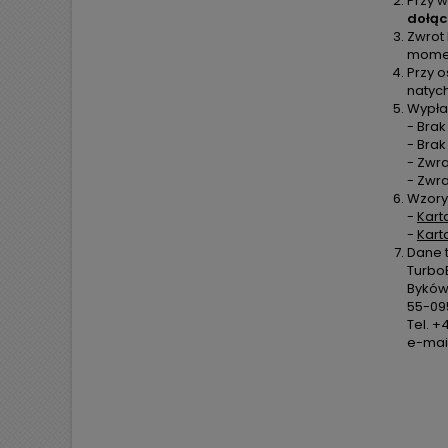
Przy w
dołąc
Zwrot
moment
Przy o
natyc
Wypła
- Brak
- Bra
- Zwra
- Zwr
Wzory
-
Kart
-
Kart
Dane 
TurboE
Byków,
55-09
Tel. +
e-mail