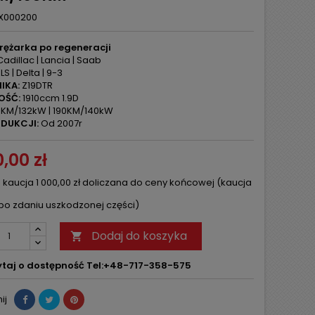
X000200
rężarka po regeneracji
adillac | Lancia | Saab
LS | Delta | 9-3
IKA:
Z19DTR
OŚĆ:
1910ccm 1.9D
KM/132kW | 190KM/140kW
DUKCJI:
Od 2007r
,00 zł
 kaucja 1 000,00 zł doliczana do ceny końcowej (kaucja
po zdaniu uszkodzonej części)
Dodaj do koszyka

taj o dostępność Tel:+48-717-358-575
ij