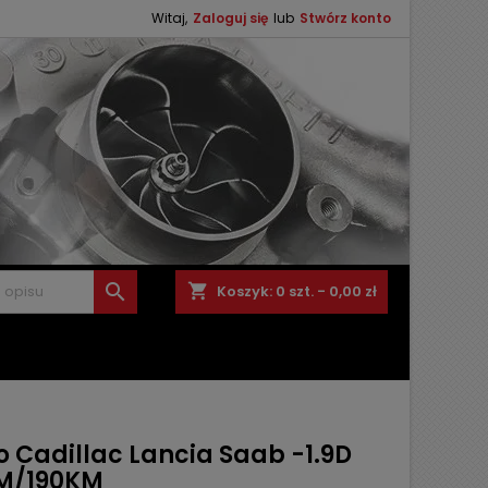
Witaj,
Zaloguj się
lub
Stwórz konto

shopping_cart
Koszyk:
0
szt. - 0,00 zł
o Cadillac Lancia Saab -1.9D
M/190KM