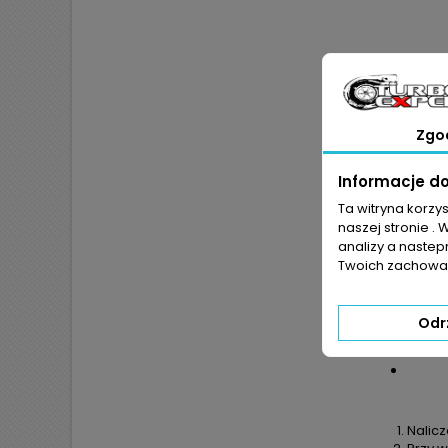
Zgo
Informacje d
Ta witryna korzy
JEŻ
naszej stronie . 
POKR
analizy a nastep
Twoich zachowań
Odr
Nalic