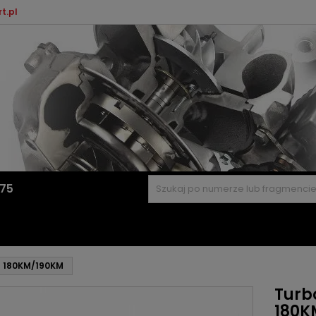
t.pl
575
D 180KM/190KM
Turb
180K