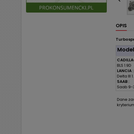

OPIS
Turbospr
Mode
CADILLA
BLS 1.9D
LANCIA :
Delta III
SAAB :
Saab 9-3 
Dane zaw
kryteriu