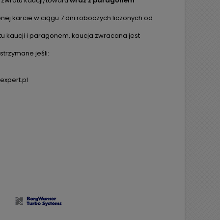
 zwrotu kaucji/towaru
wraz z paragonem
ej karcie w ciągu 7 dni roboczych liczonych od
tu kaucji i paragonem, kaucja zwracana jest
trzymane jeśli:
expert.pl