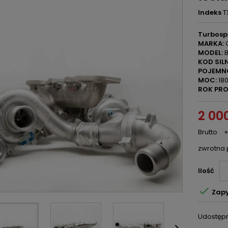
Indeks
T
Turbosp
MARKA:
C
MODEL:
B
KOD SILN
POJEMN
MOC:
180
ROK PRO
2 000
Brutto
+
zwrotna 
Ilość

Zapy
Udostępn