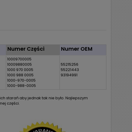
Numer Części
Numer OEM
10009700005
10009880005
55215256
1000 970 0005
55221443
1000 988 0005
93194991
1000-970-0005
1000-988-0005
h starań aby jednak tak nie było. Najlepszym
ej części.