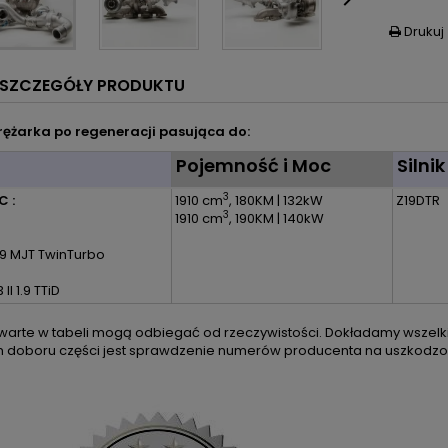

Drukuj

SZCZEGÓŁY PRODUKTU
ężarka po regeneracji pasująca do:
l
Pojemność i Moc
Silnik
3
C :
1910 cm
, 180KM | 132kW
Z19DTR
3
1910 cm
, 190KM | 140kW
 1.9 MJT TwinTurbo
II 1.9 TTiD
arte w tabeli mogą odbiegać od rzeczywistości. Dokładamy wszelkic
m doboru części jest sprawdzenie numerów producenta na uszkodzon