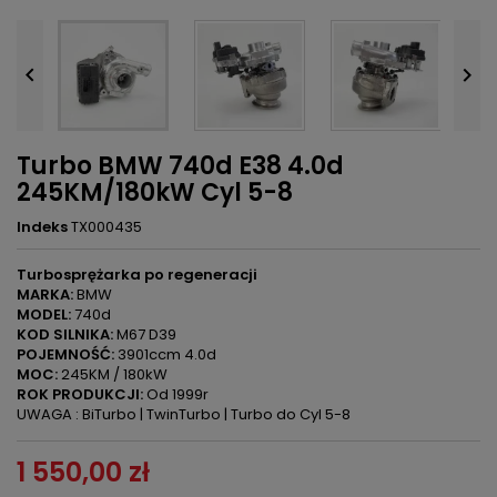


Turbo BMW 740d E38 4.0d
245KM/180kW Cyl 5-8
Indeks
TX000435
Turbosprężarka po regeneracji
MARKA:
BMW
MODEL:
740d
KOD SILNIKA:
M67 D39
POJEMNOŚĆ:
3901ccm 4.0d
MOC:
245KM / 180kW
ROK PRODUKCJI:
Od 1999r
UWAGA : BiTurbo | TwinTurbo | Turbo do Cyl 5-8
1 550,00 zł