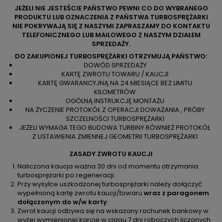
JEŻELI NIE JESTEŚCIE PAŃSTWO PEWNI CO DO WYBRANEGO
PRODUKTU LUB OZNACZENIA Z PAŃSTWA TURBOSPRĘŻARKI
NIE POKRYWAJĄ SIĘ Z NASZYMI ZAPRASZAMY DO KONTAKTU
TELEFONICZNEGO LUB MAILOWEGO Z NASZYM DZIAŁEM
SPRZEDAŻY.
DO ZAKUPIONEJ TURBOSPRĘŻARKI OTRZYMUJĄ PAŃSTWO:
DOWÓD SPRZEDAŻY
KARTĘ ZWROTU TOWARU / KAUCJI
KARTĘ GWARANCYJNĄ NA 24 MIESIĄCE BEZ LIMITU
KILOMETRÓW
OGÓLNĄ INSTRUKCJĘ MONTAŻU
NA ŻYCZENIE PROTOKÓŁ Z OPERACJI DOWAŻANIA , PRÓBY
SZCZELNOŚCI TURBOSPRĘŻARKI
JEŻELI WYMAGA TEGO BUDOWA TURBINY RÓWNIEŻ PROTOKÓŁ
Z USTAWIENIA ZMIENNEJ GEOMETRII TURBOSPRĘŻARKI
ZASADY ZWROTU KAUCJI
Naliczona kaucja ważna 30 dni od momentu otrzymania
turbosprężarki po regeneracji.
Przy wysyłce uszkodzonej turbosprężarki należy dołączyć
wypełnioną kartę zwrotu kaucji/towaru
wraz z paragonem
dołączonym do w/w karty
.
Zwrot kaucji odbywa się na wskazany rachunek bankowy w
wyżej wymienionej karcie w ciągu 7 dni roboczych liczonych