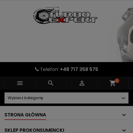
Telefon:
+48 717 358 575
0



shopping_cart
STRONA GŁÓWNA
SKLEP PROKONSUMENCKI