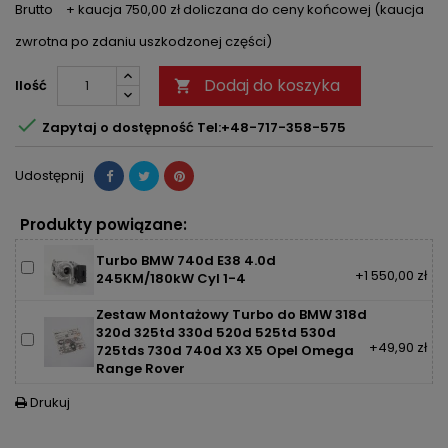
Brutto
+ kaucja 750,00 zł doliczana do ceny końcowej (kaucja
zwrotna po zdaniu uszkodzonej części)
Dodaj do koszyka
Ilość


Zapytaj o dostępność Tel:+48-717-358-575
Udostępnij
Produkty powiązane:
Turbo BMW 740d E38 4.0d
+1 550,00 zł
245KM/180kW Cyl 1-4
Zestaw Montażowy Turbo do BMW 318d
320d 325td 330d 520d 525td 530d
+49,90 zł
725tds 730d 740d X3 X5 Opel Omega
Range Rover
Drukuj
