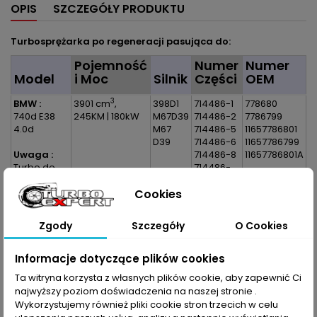
OPIS
SZCZEGÓŁY PRODUKTU
Turbosprężarka po regeneracji pasująca do:
Pojemność
Numer
Numer
Model
i Moc
Silnik
Części
OEM
3
BMW :
3901 cm
,
398D1
714486-1
778680
740d E38
245KM | 180kW
M67D39
714486-2
7786799
4.0d
M67
714486-5
11657786801
D39
714486-6
11657786799
Uwaga :
714486-8
11657786801A
Turbo do
714486-
Cyl 5-8
0001
Cookies
BiTurbo |
714486-
TwinTurbo
0002
714486-
Zgody
Szczegóły
O Cookies
0005
714486-
0006
Informacje dotyczące plików cookies
714486-
Ta witryna korzysta z własnych plików cookie, aby zapewnić Ci
0008
najwyższy poziom doświadczenia na naszej stronie .
714486-
Wykorzystujemy również pliki cookie stron trzecich w celu
5001S