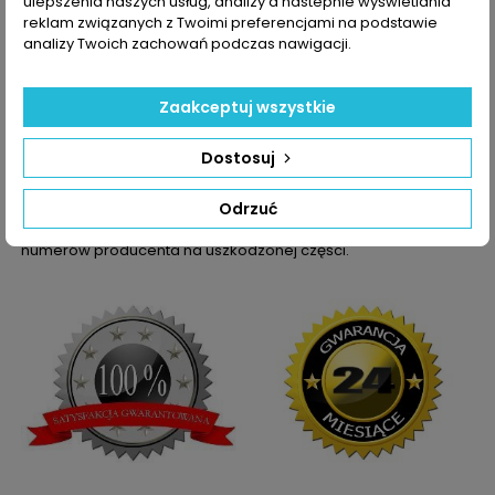
ulepszenia naszych usług, analizy a nastepnie wyświetlania
714486-
reklam związanych z Twoimi preferencjami na podstawie
5002S
analizy Twoich zachowań podczas nawigacji.
714486-
5005S
714486-
5006S
Zaakceptuj wszystkie
714486-
5008S
Dostosuj
Dane zawarte w tabeli mogą odbiegać od rzeczywistości.
Odrzuć
Dokładamy wszelkich starań aby jednak tak nie było.
Najlepszym kryterium doboru części jest sprawdzenie
numerów producenta na uszkodzonej części.