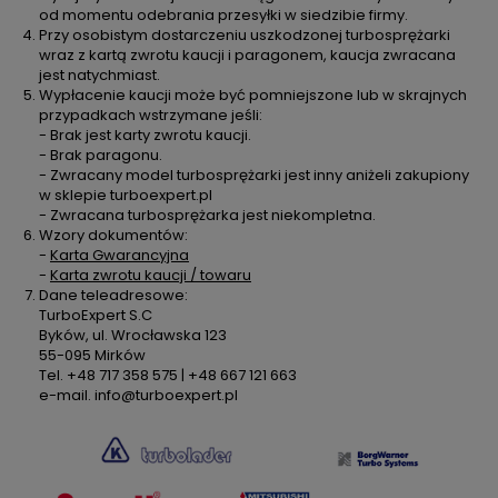
od momentu odebrania przesyłki w siedzibie firmy.
Przy osobistym dostarczeniu uszkodzonej turbosprężarki
wraz z kartą zwrotu kaucji i paragonem, kaucja zwracana
jest natychmiast.
Wypłacenie kaucji może być pomniejszone lub w skrajnych
przypadkach wstrzymane jeśli:
- Brak jest karty zwrotu kaucji.
- Brak paragonu.
- Zwracany model turbosprężarki jest inny aniżeli zakupiony
w sklepie turboexpert.pl
- Zwracana turbosprężarka jest niekompletna.
Wzory dokumentów:
-
Karta Gwarancyjna
-
Karta zwrotu kaucji / towaru
Dane teleadresowe:
TurboExpert S.C
Byków, ul. Wrocławska 123
55-095 Mirków
Tel. +48 717 358 575 | +48 667 121 663
e-mail. info@turboexpert.pl