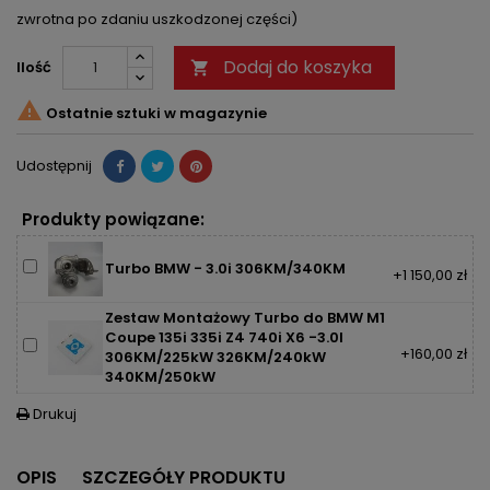
zwrotna po zdaniu uszkodzonej części)
Dodaj do koszyka
Ilość


Ostatnie sztuki w magazynie
Udostępnij
Produkty powiązane:
Turbo BMW - 3.0i 306KM/340KM
+1 150,00 zł
Zestaw Montażowy Turbo do BMW M1
Coupe 135i 335i Z4 740i X6 -3.0l
+160,00 zł
306KM/225kW 326KM/240kW
340KM/250kW
Drukuj

OPIS
SZCZEGÓŁY PRODUKTU