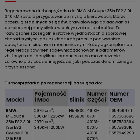
Regenerowana turbosprężarka do BMW M Coupe 35is E82 3.0i
340 KM została przygotowana z myślą o kierowcach, którzy
oczekują
stabilnych osiągów
, prawidłowego doładowania i
bezpiecznej pracy silnika w pełnym zakresie obrotów. To
rozwiązanie szczególnie istotne w jednostkach o sportowej
charakterystyce, gdzie układ turbo pracuje pod wysokim
obciążeniem cieplnym i mechanicznym. Każdy egzemplarz po
regeneracji powinien zapewniać zachowanie parametrów
zbliżonych do specyfikacji producenta, co ma znaczenie
zarówno przy codziennej jeździe, jak i podczas dynamicznego
przyspieszania.
Turbosprężarka po regeneracji pasująca do:
Pojemność
Numer
Numer
Model
i Moc
Silnik
Części
OEM
3
BMW :
2979 cm
,
N54B30
49131-
11654564711
M Coupe
306KM | 225kW
N55B30
07011
11657563686
3
35is E82 3.0i
2979 cm
,
49131-
11657583864
135i E82
340KM | 250kW
07015
11657593016
Coupe 3.0i
49131-
11657649290
135i E88
07016