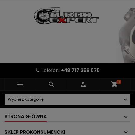
Telefon:
+48 717 358 575
0



shopping_cart
STRONA GŁÓWNA
SKLEP PROKONSUMENCKI