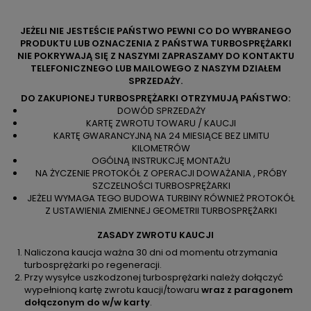
JEŻELI NIE JESTEŚCIE PAŃSTWO PEWNI CO DO WYBRANEGO
PRODUKTU LUB OZNACZENIA Z PAŃSTWA TURBOSPRĘŻARKI
NIE POKRYWAJĄ SIĘ Z NASZYMI ZAPRASZAMY DO KONTAKTU
TELEFONICZNEGO LUB MAILOWEGO Z NASZYM DZIAŁEM
SPRZEDAŻY.
DO ZAKUPIONEJ TURBOSPRĘŻARKI OTRZYMUJĄ PAŃSTWO:
DOWÓD SPRZEDAŻY
KARTĘ ZWROTU TOWARU / KAUCJI
KARTĘ GWARANCYJNĄ NA 24 MIESIĄCE BEZ LIMITU
KILOMETRÓW
OGÓLNĄ INSTRUKCJĘ MONTAŻU
NA ŻYCZENIE PROTOKÓŁ Z OPERACJI DOWAŻANIA , PRÓBY
SZCZELNOŚCI TURBOSPRĘŻARKI
JEŻELI WYMAGA TEGO BUDOWA TURBINY RÓWNIEŻ PROTOKÓŁ
Z USTAWIENIA ZMIENNEJ GEOMETRII TURBOSPRĘŻARKI
ZASADY ZWROTU KAUCJI
Naliczona kaucja ważna 30 dni od momentu otrzymania
turbosprężarki po regeneracji.
Przy wysyłce uszkodzonej turbosprężarki należy dołączyć
wypełnioną kartę zwrotu kaucji/towaru
wraz z paragonem
dołączonym do w/w karty
.