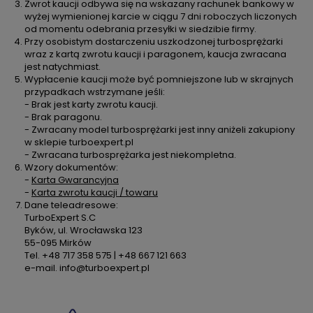
Zwrot kaucji odbywa się na wskazany rachunek bankowy w
wyżej wymienionej karcie w ciągu 7 dni roboczych liczonych
od momentu odebrania przesyłki w siedzibie firmy.
Przy osobistym dostarczeniu uszkodzonej turbosprężarki
wraz z kartą zwrotu kaucji i paragonem, kaucja zwracana
jest natychmiast.
Wypłacenie kaucji może być pomniejszone lub w skrajnych
przypadkach wstrzymane jeśli:
- Brak jest karty zwrotu kaucji.
- Brak paragonu.
- Zwracany model turbosprężarki jest inny aniżeli zakupiony
w sklepie turboexpert.pl
- Zwracana turbosprężarka jest niekompletna.
Wzory dokumentów:
-
Karta Gwarancyjna
-
Karta zwrotu kaucji / towaru
Dane teleadresowe:
TurboExpert S.C
Byków, ul. Wrocławska 123
55-095 Mirków
Tel. +48 717 358 575 | +48 667 121 663
e-mail. info@turboexpert.pl