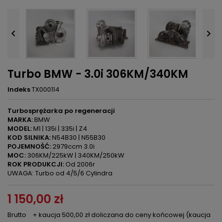


Turbo BMW - 3.0i 306KM/340KM
Indeks
TX000114
Turbosprężarka po regeneracji
MARKA:
BMW
MODEL:
M1 | 135i | 335i | Z4
KOD SILNIKA:
N54B30 | N55B30
POJEMNOŚĆ:
2979ccm 3.0i
MOC:
306KM/225kW | 340KM/250kW
ROK PRODUKCJI:
Od 2006r
UWAGA: Turbo od 4/5/6 Cylindra
1 150,00 zł
Brutto
+ kaucja 500,00 zł doliczana do ceny końcowej (kaucja